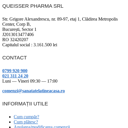
QUEISSER PHARMA SRL
Str. Grigore Alexandrescu, nr. 89-97, etaj 1, Clădirea Metropolis
Center, Corp B,
București, Sector 1
J2013013477406
RO 32420207
Capitalul social : 3.161.500 lei
CONTACT
0799 920 900
021 311 24 20
Luni — Vineri 09:30 — 17:00
comenzi@sanatatelatineacasa.ro
INFORMAȚII UTILE
Cum cumpăr?
Cum plătesc?
Anularea/modificarea comenzii