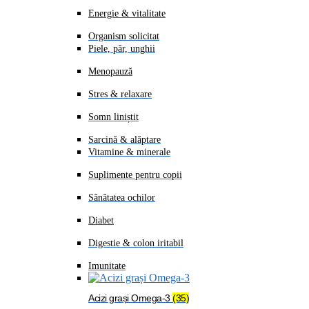
Energie & vitalitate
Organism solicitat
Piele, păr, unghii
Menopauză
Stres & relaxare
Somn liniștit
Sarcină & alăptare
Vitamine & minerale
Suplimente pentru copii
Sănătatea ochilor
Diabet
Digestie & colon iritabil
Imunitate
Acizi grași Omega-3
(35)