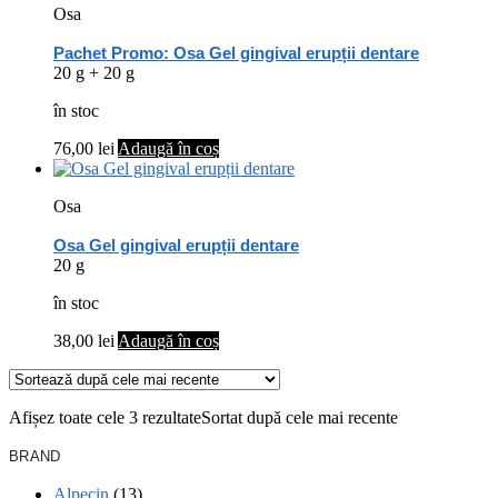
Osa
Pachet Promo: Osa Gel gingival erupții dentare
20 g + 20 g
în stoc
76,00
lei
Adaugă în coș
Osa
Osa Gel gingival erupții dentare
20 g
în stoc
38,00
lei
Adaugă în coș
Afișez toate cele 3 rezultate
Sortat după cele mai recente
BRAND
Alpecin
(13)