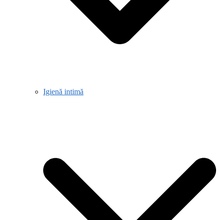
Igienă intimă