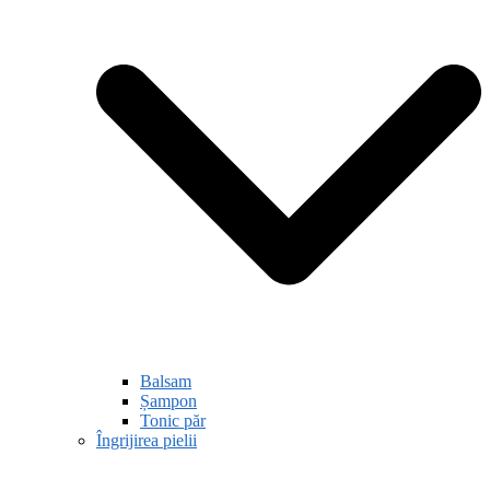
Balsam
Șampon
Tonic păr
Îngrijirea pielii