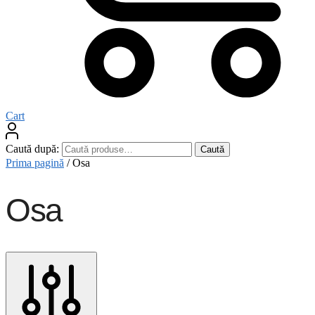
Cart
Caută după:
Caută
Prima pagină
/
Osa
Osa