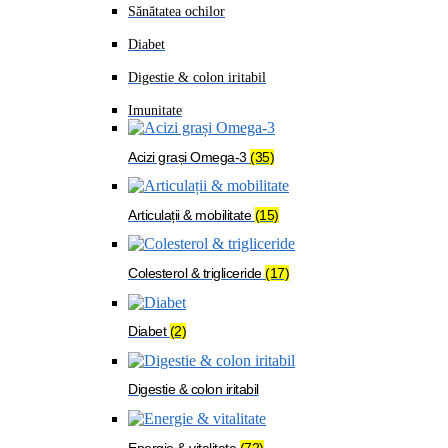
Sănătatea ochilor
Diabet
Digestie & colon iritabil
Imunitate
Acizi grași Omega-3
(35)
Articulații & mobilitate
(15)
Colesterol & trigliceride
(17)
Diabet
(2)
Digestie & colon iritabil
Energie & vitalitate
(72)