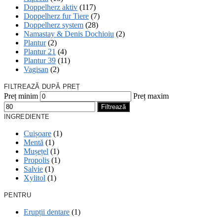
Doppelherz aktiv
(117)
Doppelherz fur Tiere
(7)
Doppelherz system
(28)
Namastay & Denis Dochioiu
(2)
Plantur
(2)
Plantur 21
(4)
Plantur 39
(11)
Vagisan
(2)
FILTREAZĂ DUPĂ PREȚ
Preț minim
Preț maxim
Filtrează
INGREDIENTE
Cuișoare
(1)
Mentă
(1)
Mușețel
(1)
Propolis
(1)
Salvie
(1)
Xylitol
(1)
PENTRU
Erupții dentare
(1)