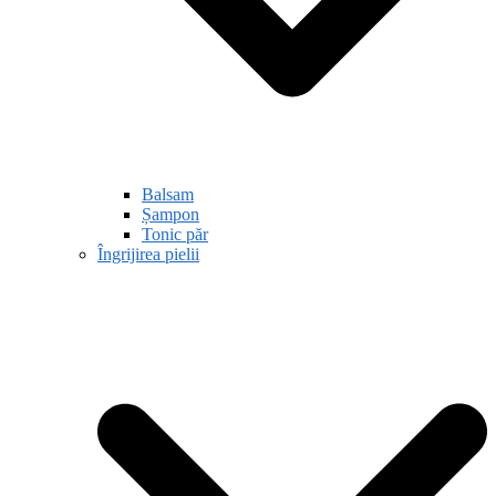
Balsam
Șampon
Tonic păr
Îngrijirea pielii