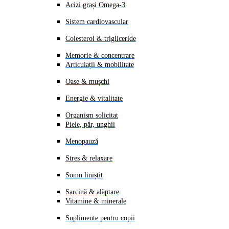
Acizi grași Omega-3
Sistem cardiovascular
Colesterol & trigliceride
Memorie & concentrare
Articulații & mobilitate
Oase & mușchi
Energie & vitalitate
Organism solicitat
Piele, păr, unghii
Menopauză
Stres & relaxare
Somn liniștit
Sarcină & alăptare
Vitamine & minerale
Suplimente pentru copii