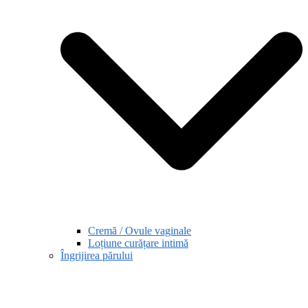
Cremă / Ovule vaginale
Loțiune curățare intimă
Îngrijirea părului