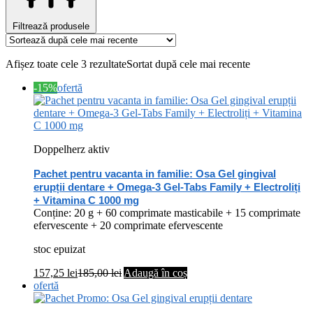
Filtrează produsele
Afișez toate cele 3 rezultate
Sortat după cele mai recente
-15%
ofertă
Doppelherz aktiv
Pachet pentru vacanta in familie: Osa Gel gingival
erupții dentare + Omega-3 Gel-Tabs Family + Electroliți
+ Vitamina C 1000 mg
Conține: 20 g + 60 comprimate masticabile + 15 comprimate
efervescente + 20 comprimate efervescente
stoc epuizat
157,25
lei
185,00
lei
Adaugă în coș
ofertă