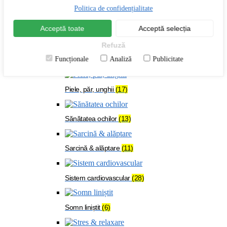
Menopauză
(24)
Politica de confidențialitate
Acceptă toate
Acceptă selecția
Oase & mușchi
(54)
Refuză
Funcționale
Analiză
Publicitate
Organism solicitat
(108)
Piele, păr, unghii
(17)
Sănătatea ochilor
(13)
Sarcină & alăptare
(11)
Sistem cardiovascular
(28)
Somn liniștit
(6)