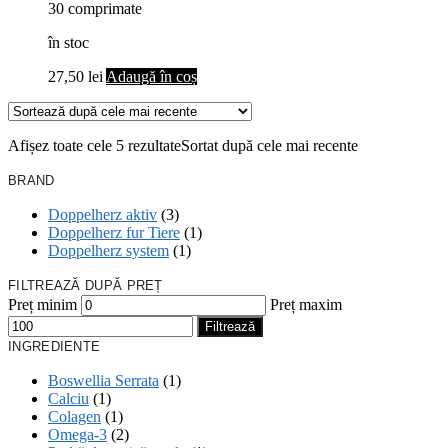
30 comprimate
în stoc
27,50
lei
Adaugă în coș
Afișez toate cele 5 rezultate
Sortat după cele mai recente
BRAND
Doppelherz aktiv
(3)
Doppelherz fur Tiere
(1)
Doppelherz system
(1)
FILTREAZĂ DUPĂ PREȚ
Preț minim
Preț maxim
Filtrează
INGREDIENTE
Boswellia Serrata
(1)
Calciu
(1)
Colagen
(1)
Omega-3
(2)