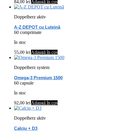
84,00
lei
Adaugă în coș
Doppelherz aktiv
A-Z DEPOT cu Luteină
60 comprimate
în stoc
55,00
lei
Adaugă în coș
Doppelherz system
Omega-3 Premium 1500
60 capsule
în stoc
92,00
lei
Adaugă în coș
Doppelherz aktiv
Calciu + D3