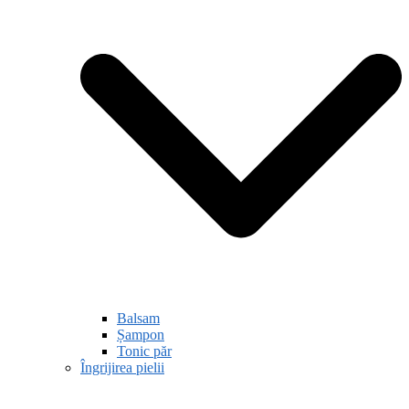
Balsam
Șampon
Tonic păr
Îngrijirea pielii