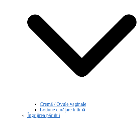
Cremă / Ovule vaginale
Loțiune curățare intimă
Îngrijirea părului