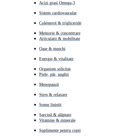
Acizi grași Omega-3
Sistem cardiovascular
Colesterol & trigliceride
Memorie & concentrare
Articulații & mobilitate
Oase & mușchi
Energie & vitalitate
Organism solicitat
Piele, păr, unghii
Menopauză
Stres & relaxare
Somn liniștit
Sarcină & alăptare
Vitamine & minerale
Suplimente pentru copii