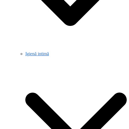
Igienă intimă