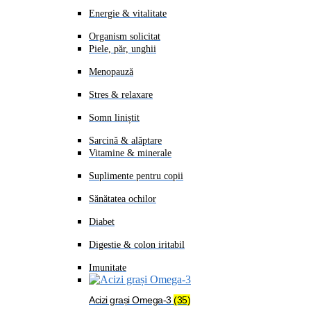
Energie & vitalitate
Organism solicitat
Piele, păr, unghii
Menopauză
Stres & relaxare
Somn liniștit
Sarcină & alăptare
Vitamine & minerale
Suplimente pentru copii
Sănătatea ochilor
Diabet
Digestie & colon iritabil
Imunitate
Acizi grași Omega-3
(35)