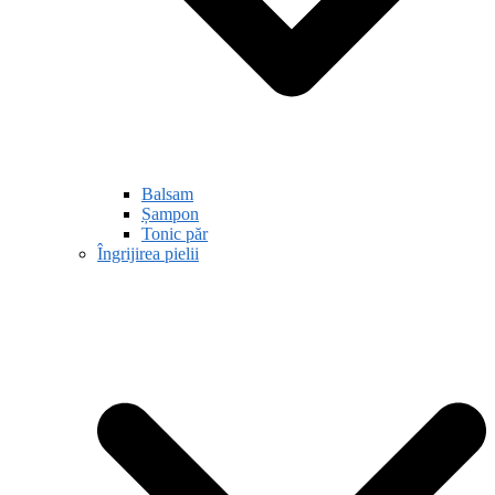
Balsam
Șampon
Tonic păr
Îngrijirea pielii