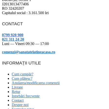
J2013013477406
RO 32420207
Capitalul social : 3.161.500 lei
CONTACT
0799 920 900
021 311 24 20
Luni — Vineri 09:30 — 17:00
comenzi@sanatatelatineacasa.ro
INFORMAȚII UTILE
Cum cumpăr?
Cum plătesc?
Anularea/modificarea comenzii
Livrare
Retur
Intrebări frecvente
Contact
Despre noi