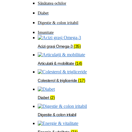
Sănătatea ochilor
Diabet
Digestie & colon iritabil
Imunitate
Acizi grași Omega-3
(35)
Articulații & mobilitate
(14)
Colesterol & trigliceride
(17)
Diabet
(2)
Digestie & colon iritabil
Energie & vitalitate
(71)