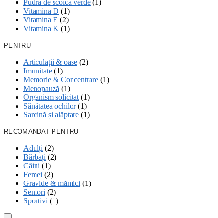
Pudră de scoică verde
(1)
Vitamina D
(1)
Vitamina E
(2)
Vitamina K
(1)
PENTRU
Articulații & oase
(2)
Imunitate
(1)
Memorie & Concentrare
(1)
Menopauză
(1)
Organism solicitat
(1)
Sănătatea ochilor
(1)
Sarcină și alăptare
(1)
RECOMANDAT PENTRU
Adulți
(2)
Bărbați
(2)
Câini
(1)
Femei
(2)
Gravide & mămici
(1)
Seniori
(2)
Sportivi
(1)