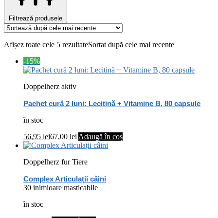
Filtrează produsele
Afișez toate cele 5 rezultate
Sortat după cele mai recente
-15%
Doppelherz aktiv
Pachet cură 2 luni: Lecitină + Vitamine B, 80 capsule
în stoc
56,95
lei
67,00
lei
Adaugă în coș
Doppelherz fur Tiere
Complex Articulații câini
30 inimioare masticabile
în stoc