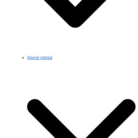
Igienă intimă