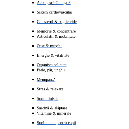
Acizi grași Omega-3
Sistem cardiovascular
Colesterol & trigliceride
Memorie & concentrare
Articulații & mobilitate
Oase & mușchi
Energie & vitalitate
Organism solicitat
Piele, păr, unghii
Menopauză
Stres & relaxare
Somn liniștit
Sarcină & alăptare
Vitamine & minerale
Suplimente pentru copii