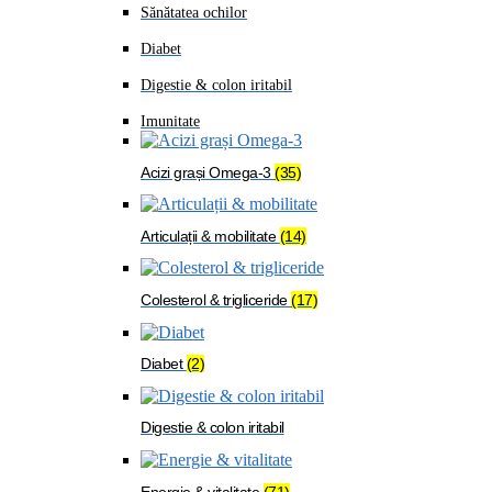
Sănătatea ochilor
Diabet
Digestie & colon iritabil
Imunitate
Acizi grași Omega-3
(35)
Articulații & mobilitate
(14)
Colesterol & trigliceride
(17)
Diabet
(2)
Digestie & colon iritabil
Energie & vitalitate
(71)