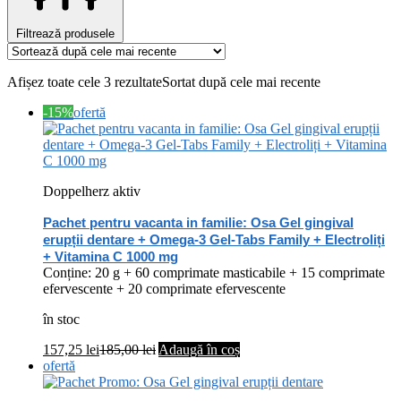
Filtrează produsele
Afișez toate cele 3 rezultate
Sortat după cele mai recente
-15%
ofertă
Doppelherz aktiv
Pachet pentru vacanta in familie: Osa Gel gingival
erupții dentare + Omega-3 Gel-Tabs Family + Electroliți
+ Vitamina C 1000 mg
Conține: 20 g + 60 comprimate masticabile + 15 comprimate
efervescente + 20 comprimate efervescente
în stoc
157,25
lei
185,00
lei
Adaugă în coș
ofertă