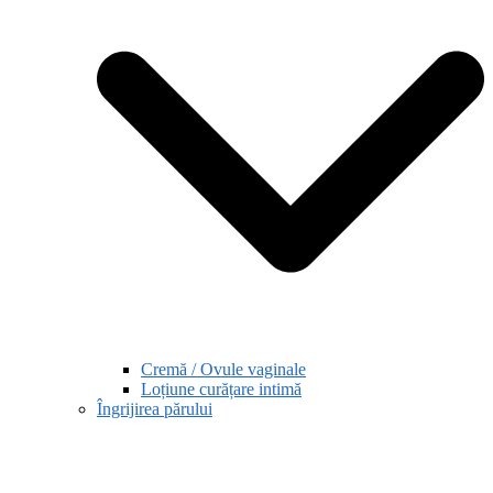
Cremă / Ovule vaginale
Loțiune curățare intimă
Îngrijirea părului