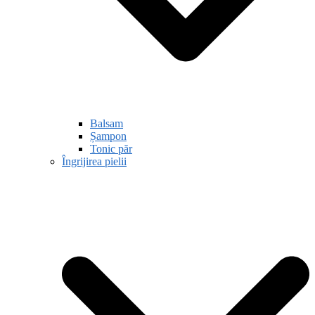
Balsam
Șampon
Tonic păr
Îngrijirea pielii