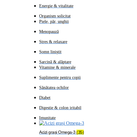
Energie & vitalitate
Organism solicitat
Piele, păr, unghii
Menopauză
Stres & relaxare
Somn liniștit
Sarcină & alăptare
Vitamine & minerale
Suplimente pentru copii
Sănătatea ochilor
Diabet
Digestie & colon iritabil
Imunitate
Acizi grași Omega-3
(35)