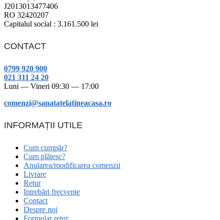
J2013013477406
RO 32420207
Capitalul social : 3.161.500 lei
CONTACT
0799 920 900
021 311 24 20
Luni — Vineri 09:30 — 17:00
comenzi@sanatatelatineacasa.ro
INFORMAȚII UTILE
Cum cumpăr?
Cum plătesc?
Anularea/modificarea comenzii
Livrare
Retur
Intrebări frecvente
Contact
Despre noi
Formular retur