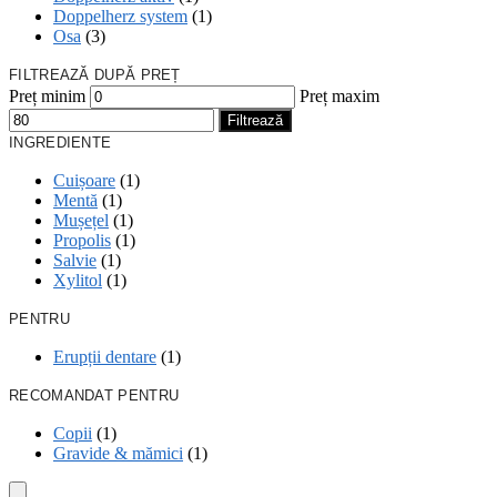
Doppelherz system
(1)
Osa
(3)
FILTREAZĂ DUPĂ PREȚ
Preț minim
Preț maxim
Filtrează
INGREDIENTE
Cuișoare
(1)
Mentă
(1)
Mușețel
(1)
Propolis
(1)
Salvie
(1)
Xylitol
(1)
PENTRU
Erupții dentare
(1)
RECOMANDAT PENTRU
Copii
(1)
Gravide & mămici
(1)