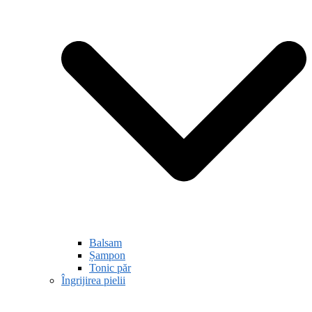
Balsam
Șampon
Tonic păr
Îngrijirea pielii