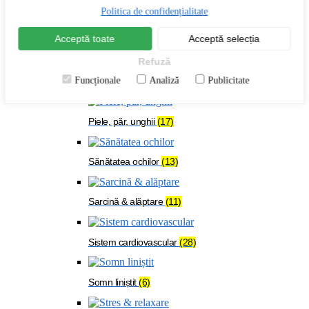
Menopauză
(24)
Politica de confidențialitate
Acceptă toate
Acceptă selecția
Oase & mușchi
(54)
Refuză
Funcționale
Analiză
Publicitate
Organism solicitat
(108)
Piele, păr, unghii
(17)
Sănătatea ochilor
(13)
Sarcină & alăptare
(11)
Sistem cardiovascular
(28)
Somn liniștit
(6)