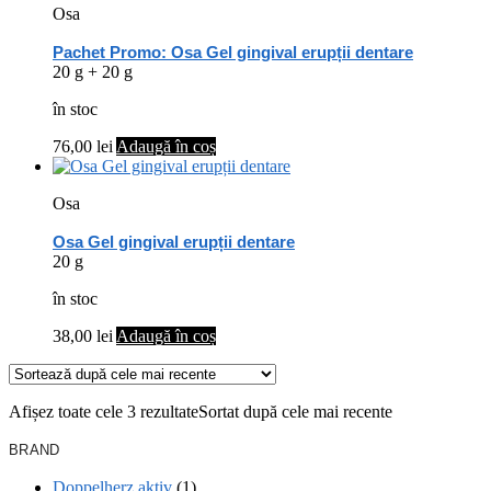
Osa
Pachet Promo: Osa Gel gingival erupții dentare
20 g + 20 g
în stoc
76,00
lei
Adaugă în coș
Osa
Osa Gel gingival erupții dentare
20 g
în stoc
38,00
lei
Adaugă în coș
Afișez toate cele 3 rezultate
Sortat după cele mai recente
BRAND
Doppelherz aktiv
(1)