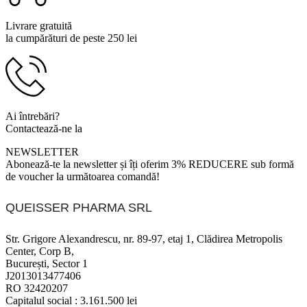
Livrare gratuită
la cumpărături de peste 250 lei
Ai întrebări?
Contactează-ne la
0799 920 900
NEWSLETTER
Abonează-te la newsletter și îți oferim 3% REDUCERE sub formă
de voucher la următoarea comandă!
QUEISSER PHARMA SRL
Str. Grigore Alexandrescu, nr. 89-97, etaj 1, Clădirea Metropolis
Center, Corp B,
București, Sector 1
J2013013477406
RO 32420207
Capitalul social : 3.161.500 lei