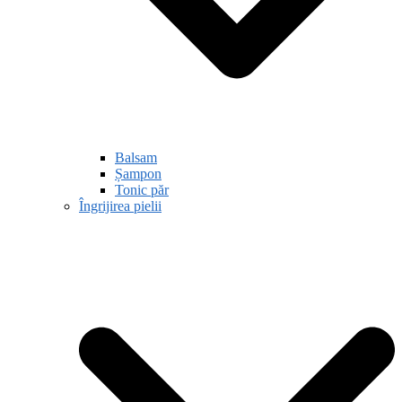
Balsam
Șampon
Tonic păr
Îngrijirea pielii