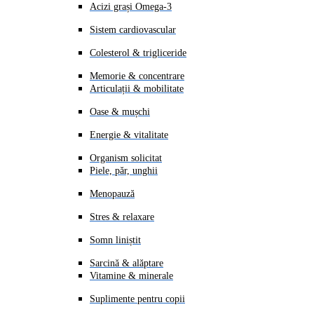
Acizi grași Omega-3
Sistem cardiovascular
Colesterol & trigliceride
Memorie & concentrare
Articulații & mobilitate
Oase & mușchi
Energie & vitalitate
Organism solicitat
Piele, păr, unghii
Menopauză
Stres & relaxare
Somn liniștit
Sarcină & alăptare
Vitamine & minerale
Suplimente pentru copii