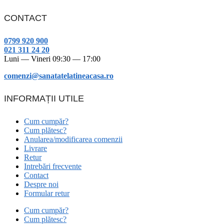
CONTACT
0799 920 900
021 311 24 20
Luni — Vineri 09:30 — 17:00
comenzi@sanatatelatineacasa.ro
INFORMAȚII UTILE
Cum cumpăr?
Cum plătesc?
Anularea/modificarea comenzii
Livrare
Retur
Intrebări frecvente
Contact
Despre noi
Formular retur
Cum cumpăr?
Cum plătesc?