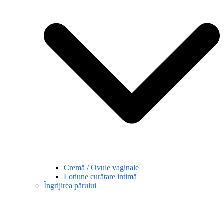
Cremă / Ovule vaginale
Loțiune curățare intimă
Îngrijirea părului