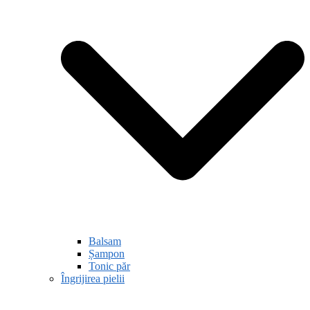
Balsam
Șampon
Tonic păr
Îngrijirea pielii