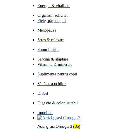
Energie & vitalitate
Organism solicitat
Piele, păr, unghii
Menopauză
Stres & relaxare
Somn liniștit
Sarcină & alăptare
Vitamine & minerale
Suplimente pentru copii
Sănătatea ochilor
Diabet
Digestie & colon iritabil
Imunitate
Acizi grași Omega-3
(35)