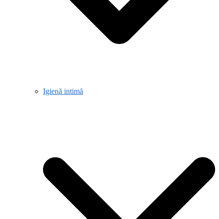
Igienă intimă