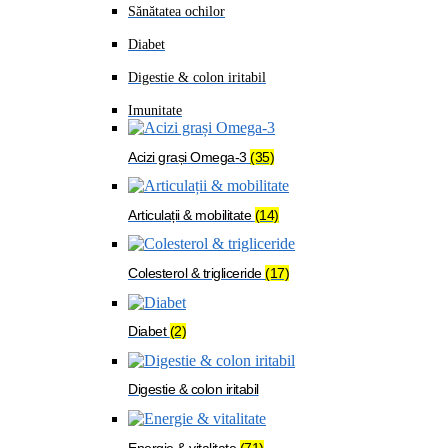
Sănătatea ochilor
Diabet
Digestie & colon iritabil
Imunitate
Acizi grași Omega-3
(35)
Articulații & mobilitate
(14)
Colesterol & trigliceride
(17)
Diabet
(2)
Digestie & colon iritabil
Energie & vitalitate
(71)