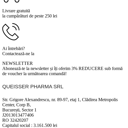
Livrare gratuită
la cumpărături de peste 250 lei
Ai întrebări?
Contactează-ne la
0799 920 900
NEWSLETTER
Abonează-te la newsletter și îți oferim 3% REDUCERE sub formă
de voucher la următoarea comandă!
QUEISSER PHARMA SRL
Str. Grigore Alexandrescu, nr. 89-97, etaj 1, Clădirea Metropolis
Center, Corp B,
București, Sector 1
J2013013477406
RO 32420207
Capitalul social : 3.161.500 lei