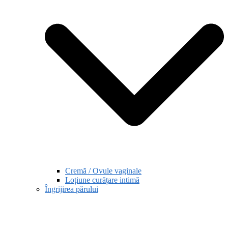
Cremă / Ovule vaginale
Loțiune curățare intimă
Îngrijirea părului