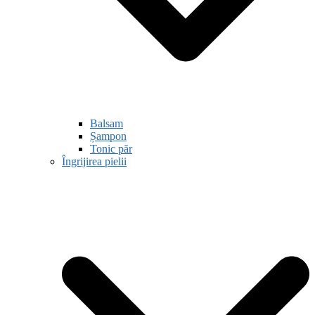
Balsam
Șampon
Tonic păr
Îngrijirea pielii