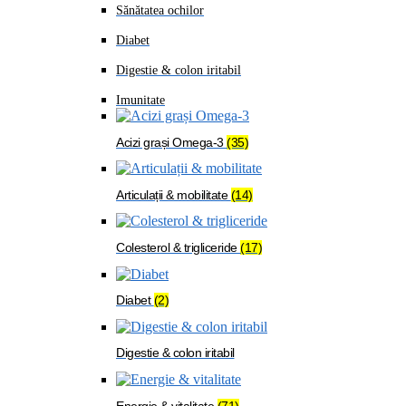
Sănătatea ochilor
Diabet
Digestie & colon iritabil
Imunitate
Acizi grași Omega-3
(35)
Articulații & mobilitate
(14)
Colesterol & trigliceride
(17)
Diabet
(2)
Digestie & colon iritabil
Energie & vitalitate
(71)