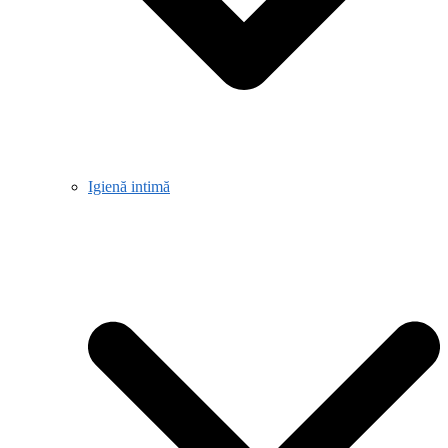
Igienă intimă