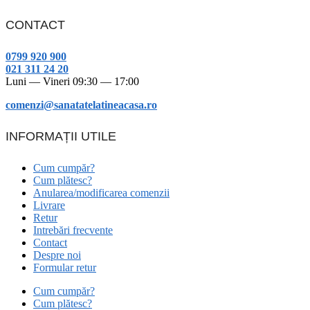
CONTACT
0799 920 900
021 311 24 20
Luni — Vineri 09:30 — 17:00
comenzi@sanatatelatineacasa.ro
INFORMAȚII UTILE
Cum cumpăr?
Cum plătesc?
Anularea/modificarea comenzii
Livrare
Retur
Intrebări frecvente
Contact
Despre noi
Formular retur
Cum cumpăr?
Cum plătesc?