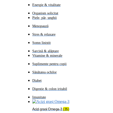
Energie & vitalitate
Organism solicitat
Piele, păr, unghii
Menopauză
Stres & relaxare
Somn liniștit
Sarcină & alăptare
Vitamine & minerale
Suplimente pentru copii
Sănătatea ochilor
Diabet
Digestie & colon iritabil
Imunitate
Acizi grași Omega-3
(35)