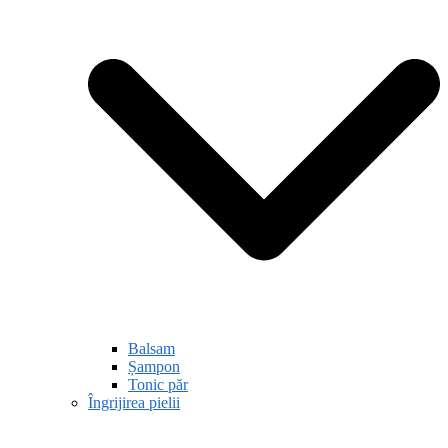
Balsam
Șampon
Tonic păr
Îngrijirea pielii