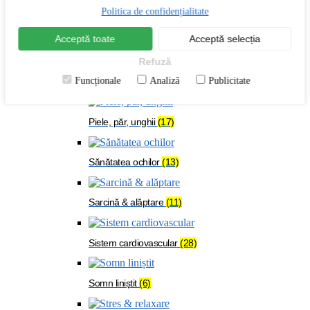
Menopauză
(24)
Politica de confidențialitate
Acceptă toate
Acceptă selecția
Oase & mușchi
(54)
Refuză
Funcționale
Analiză
Publicitate
Organism solicitat
(108)
Piele, păr, unghii
(17)
Sănătatea ochilor
(13)
Sarcină & alăptare
(11)
Sistem cardiovascular
(28)
Somn liniștit
(6)