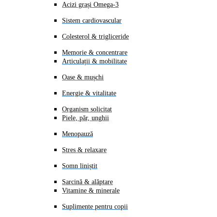
Acizi grași Omega-3
Sistem cardiovascular
Colesterol & trigliceride
Memorie & concentrare
Articulații & mobilitate
Oase & mușchi
Energie & vitalitate
Organism solicitat
Piele, păr, unghii
Menopauză
Stres & relaxare
Somn liniștit
Sarcină & alăptare
Vitamine & minerale
Suplimente pentru copii