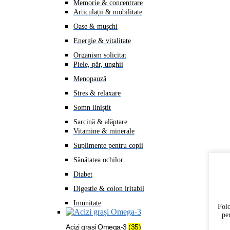
Memorie & concentrare
Articulații & mobilitate
Oase & mușchi
Energie & vitalitate
Organism solicitat
Piele, păr, unghii
Menopauză
Stres & relaxare
Somn liniștit
Sarcină & alăptare
Vitamine & minerale
Suplimente pentru copii
Sănătatea ochilor
Diabet
Digestie & colon iritabil
Imunitate
Folo
pe
Acizi grași Omega-3
(35)