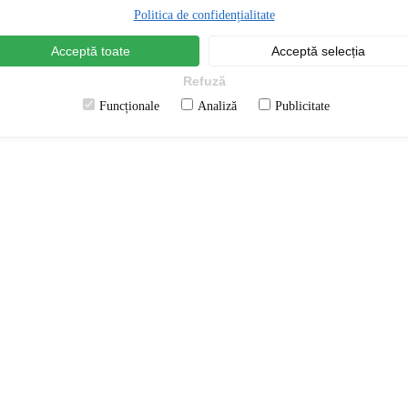
Politica de confidențialitate
Acceptă toate
Acceptă selecția
Refuză
Funcționale
Analiză
Publicitate