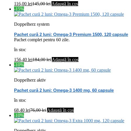
116,00
lei
145,00
lei
Adaugă în coș
-15%
Doppelherz system
Pachet cură 2 luni: Omega-3 Premium 1500, 120 capsule
Pachet complet pentru 60 zile.
în stoc
156,40
lei
184,00
lei
Adaugă în coș
-10%
Doppelherz aktiv
Pachet cură 2 luni: Omega-3 1400 mg, 60 capsule
în stoc
68,40
lei
76,00
lei
Adaugă în coș
-10%
Doppelherz aktiv