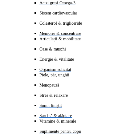
Acizi grași Omega-3
Sistem cardiovascular
Colesterol & trigliceride
Memorie & concentrare
Articulații & mobilitate
Oase & mușchi
Energie & vitalitate
Organism solicitat
Piele, păr, unghii
Menopauză
Stres & relaxare
Somn liniștit
Sarcină & alăptare
Vitamine & minerale
Suplimente pentru copii