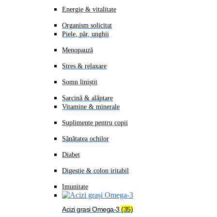
Energie & vitalitate
Organism solicitat
Piele, păr, unghii
Menopauză
Stres & relaxare
Somn liniștit
Sarcină & alăptare
Vitamine & minerale
Suplimente pentru copii
Sănătatea ochilor
Diabet
Digestie & colon iritabil
Imunitate
Acizi grași Omega-3
(35)