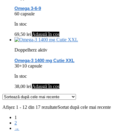
Omega 3-6-9
60 capsule
în stoc
69,50
lei
Adaugă în coș
Doppelherz aktiv
Omega-3 1400 mg Cutie XXL
30+10 capsule
în stoc
38,00
lei
Adaugă în coș
Afișez 1 - 12 din 17 rezultate
Sortat după cele mai recente
1
2
→