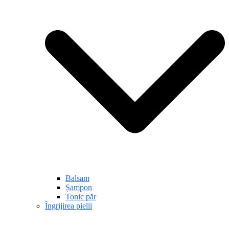
Balsam
Șampon
Tonic păr
Îngrijirea pielii