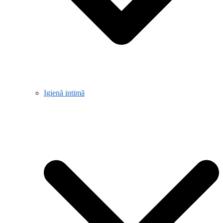
Igienă intimă