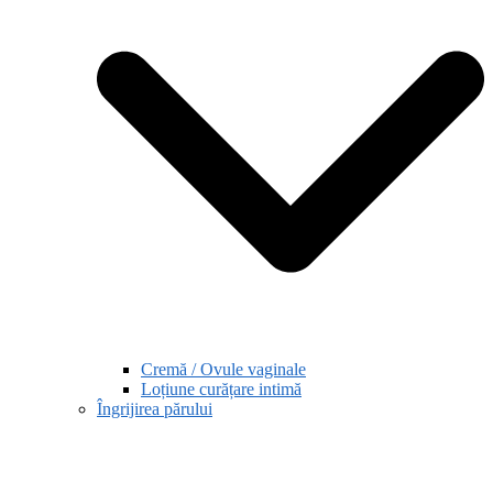
Cremă / Ovule vaginale
Loțiune curățare intimă
Îngrijirea părului