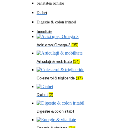
Sănătatea ochilor
Diabet
Digestie & colon iritabil
Imunitate
Acizi grași Omega-3
(35)
Articulații & mobilitate
(14)
Colesterol & trigliceride
(17)
Diabet
(2)
Digestie & colon iritabil
Energie & vitalitate
(71)