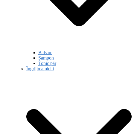
Balsam
Șampon
Tonic păr
Îngrijirea pielii