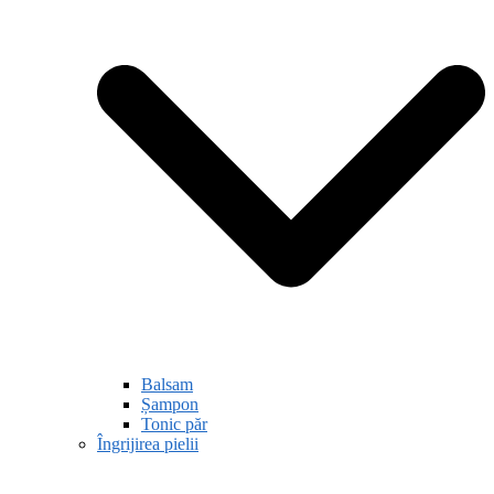
Balsam
Șampon
Tonic păr
Îngrijirea pielii