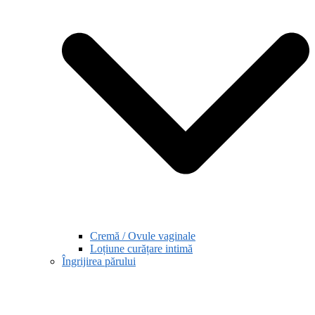
Cremă / Ovule vaginale
Loțiune curățare intimă
Îngrijirea părului