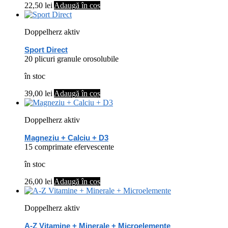
22,50
lei
Adaugă în coș
Doppelherz aktiv
Sport Direct
20 plicuri granule orosolubile
în stoc
39,00
lei
Adaugă în coș
Doppelherz aktiv
Magneziu + Calciu + D3
15 comprimate efervescente
în stoc
26,00
lei
Adaugă în coș
Doppelherz aktiv
A-Z Vitamine + Minerale + Microelemente