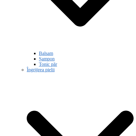
Balsam
Șampon
Tonic păr
Îngrijirea pielii