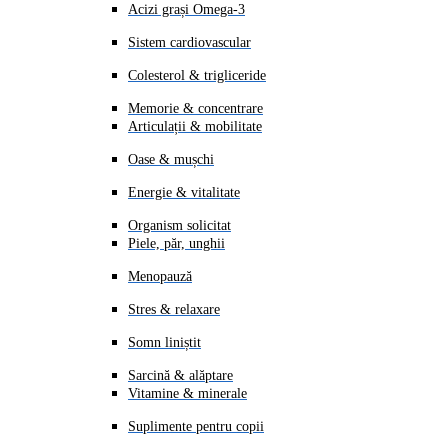
Acizi grași Omega-3
Sistem cardiovascular
Colesterol & trigliceride
Memorie & concentrare
Articulații & mobilitate
Oase & mușchi
Energie & vitalitate
Organism solicitat
Piele, păr, unghii
Menopauză
Stres & relaxare
Somn liniștit
Sarcină & alăptare
Vitamine & minerale
Suplimente pentru copii