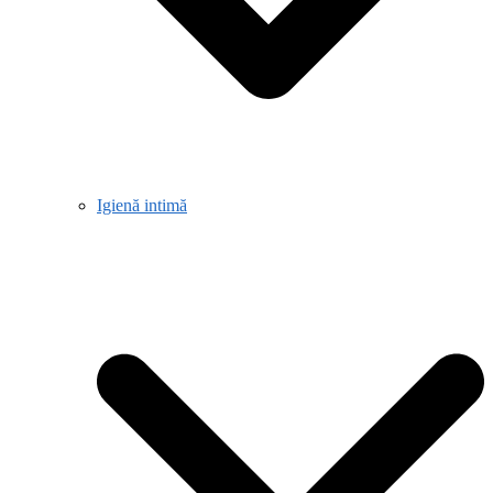
Igienă intimă