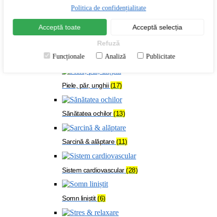
Menopauză
(24)
Politica de confidențialitate
Acceptă toate
Acceptă selecția
Oase & mușchi
(54)
Refuză
Funcționale
Analiză
Publicitate
Organism solicitat
(108)
Piele, păr, unghii
(17)
Sănătatea ochilor
(13)
Sarcină & alăptare
(11)
Sistem cardiovascular
(28)
Somn liniștit
(6)