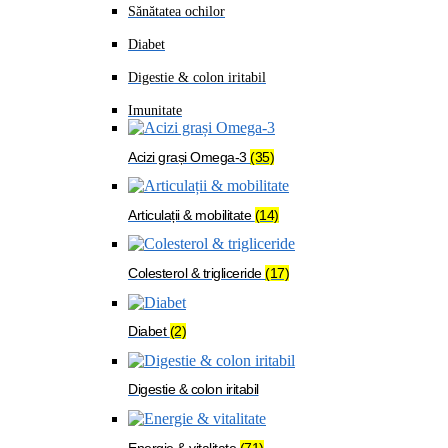
Sănătatea ochilor
Diabet
Digestie & colon iritabil
Imunitate
Acizi grași Omega-3
(35)
Articulații & mobilitate
(14)
Colesterol & trigliceride
(17)
Diabet
(2)
Digestie & colon iritabil
Energie & vitalitate
(71)