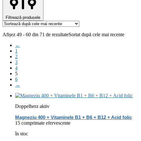
Filtrează produsele
Afișez 49 - 60 din 71 de rezultate
Sortat după cele mai recente
←
1
2
3
4
5
6
→
Doppelherz aktiv
Magneziu 400 + Vitaminele B1 + B6 + B12 + Acid folic
15 comprimate efervescente
în stoc