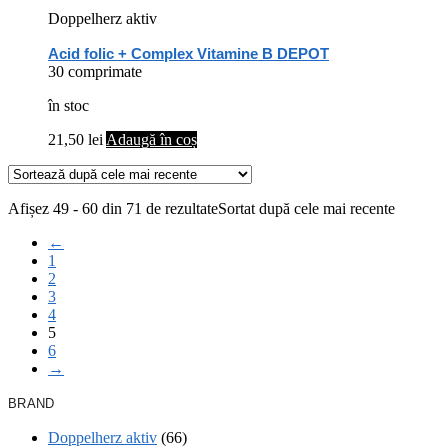
Doppelherz aktiv
Acid folic + Complex Vitamine B DEPOT
30 comprimate
în stoc
21,50
lei
Adaugă în coș
Afișez 49 - 60 din 71 de rezultate
Sortat după cele mai recente
←
1
2
3
4
5
6
→
BRAND
Doppelherz aktiv
(66)