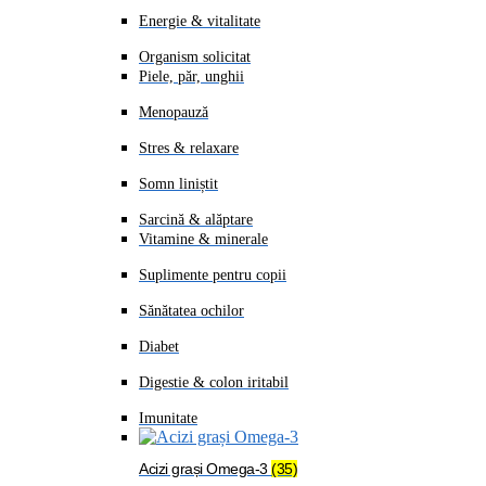
Energie & vitalitate
Organism solicitat
Piele, păr, unghii
Menopauză
Stres & relaxare
Somn liniștit
Sarcină & alăptare
Vitamine & minerale
Suplimente pentru copii
Sănătatea ochilor
Diabet
Digestie & colon iritabil
Imunitate
Acizi grași Omega-3
(35)