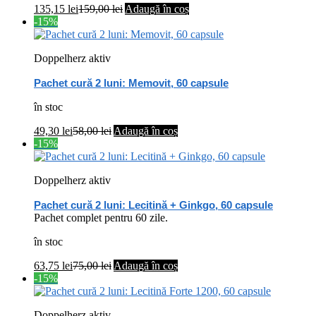
135,15
lei
159,00
lei
Adaugă în coș
-15%
Doppelherz aktiv
Pachet cură 2 luni: Memovit, 60 capsule
în stoc
49,30
lei
58,00
lei
Adaugă în coș
-15%
Doppelherz aktiv
Pachet cură 2 luni: Lecitină + Ginkgo, 60 capsule
Pachet complet pentru 60 zile.
în stoc
63,75
lei
75,00
lei
Adaugă în coș
-15%
Doppelherz aktiv