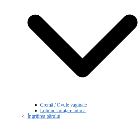
Cremă / Ovule vaginale
Loțiune curățare intimă
Îngrijirea părului