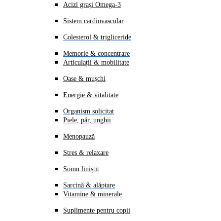
Acizi grași Omega-3
Sistem cardiovascular
Colesterol & trigliceride
Memorie & concentrare
Articulații & mobilitate
Oase & mușchi
Energie & vitalitate
Organism solicitat
Piele, păr, unghii
Menopauză
Stres & relaxare
Somn liniștit
Sarcină & alăptare
Vitamine & minerale
Suplimente pentru copii