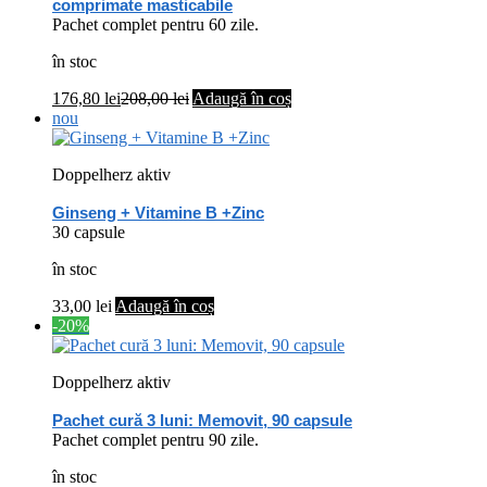
comprimate masticabile
Pachet complet pentru 60 zile.
în stoc
176,80
lei
208,00
lei
Adaugă în coș
nou
Doppelherz aktiv
Ginseng + Vitamine B +Zinc
30 capsule
în stoc
33,00
lei
Adaugă în coș
-20%
Doppelherz aktiv
Pachet cură 3 luni: Memovit, 90 capsule
Pachet complet pentru 90 zile.
în stoc