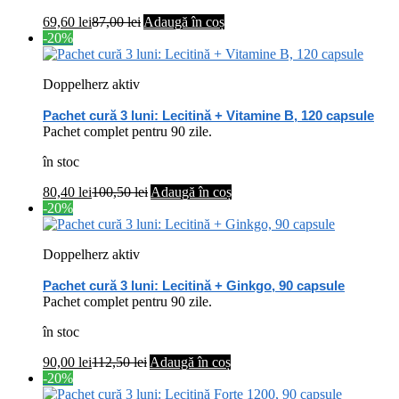
69,60
lei
87,00
lei
Adaugă în coș
-20%
Doppelherz aktiv
Pachet cură 3 luni: Lecitină + Vitamine B, 120 capsule
Pachet complet pentru 90 zile.
în stoc
80,40
lei
100,50
lei
Adaugă în coș
-20%
Doppelherz aktiv
Pachet cură 3 luni: Lecitină + Ginkgo, 90 capsule
Pachet complet pentru 90 zile.
în stoc
90,00
lei
112,50
lei
Adaugă în coș
-20%