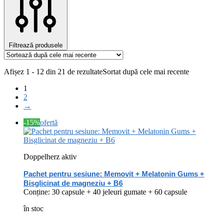
Filtrează produsele
Afișez 1 - 12 din 21 de rezultate
Sortat după cele mai recente
1
2
→
-15%
ofertă
Doppelherz aktiv
Pachet pentru sesiune: Memovit + Melatonin Gums +
Bisglicinat de magneziu + B6
Conține: 30 capsule + 40 jeleuri gumate + 60 capsule
în stoc