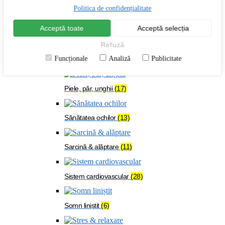
Menopauză
(24)
Politica de confidențialitate
Acceptă toate
Acceptă selecția
Oase & mușchi
(54)
Refuză
Funcționale
Analiză
Publicitate
Organism solicitat
(108)
Piele, păr, unghii
(17)
Sănătatea ochilor
(13)
Sarcină & alăptare
(11)
Sistem cardiovascular
(28)
Somn liniștit
(6)