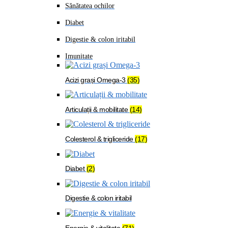
Sănătatea ochilor
Diabet
Digestie & colon iritabil
Imunitate
Acizi grași Omega-3
(35)
Articulații & mobilitate
(14)
Colesterol & trigliceride
(17)
Diabet
(2)
Digestie & colon iritabil
Energie & vitalitate
(71)