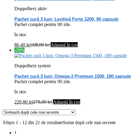
Doppelherz aktiv
Pachet cură 3 luni: Lecitină Forte 1200, 90 capsule
Pachet complet pentru 90 zile.
în stoc
86,40
lei
108,00
lei
Adaugă în coș
-20%
Doppelherz system
Pachet cură 3 luni: Omega-3 Premium 1500, 180 capsule
Pachet complet pentru 90 zile.
în stoc
220,80
lei
276,00
lei
Adaugă în coș
Afișez 1 - 12 din 21 de rezultate
Sortat după cele mai recente
1