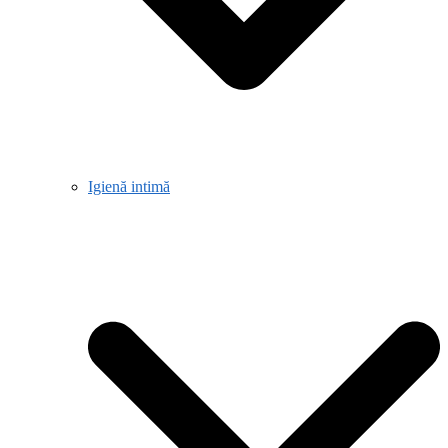
Igienă intimă