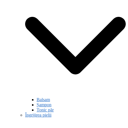
Balsam
Șampon
Tonic păr
Îngrijirea pielii