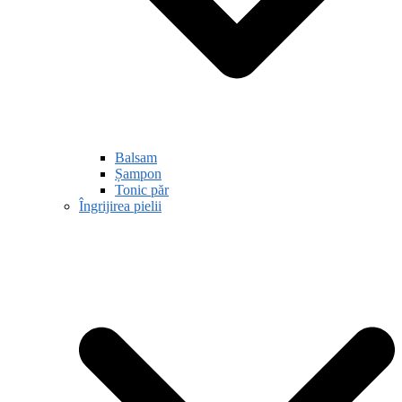
Balsam
Șampon
Tonic păr
Îngrijirea pielii