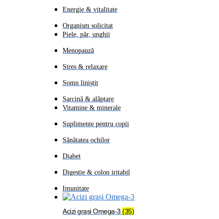
Energie & vitalitate
Organism solicitat
Piele, păr, unghii
Menopauză
Stres & relaxare
Somn liniștit
Sarcină & alăptare
Vitamine & minerale
Suplimente pentru copii
Sănătatea ochilor
Diabet
Digestie & colon iritabil
Imunitate
Acizi grași Omega-3
(35)