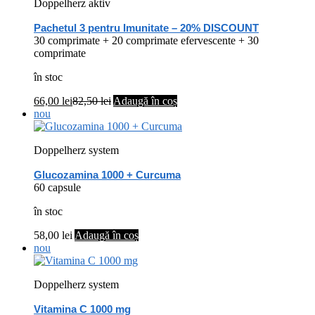
Doppelherz aktiv
Pachetul 3 pentru Imunitate – 20% DISCOUNT
30 comprimate + 20 comprimate efervescente + 30
comprimate
în stoc
66,00
lei
82,50
lei
Adaugă în coș
nou
Doppelherz system
Glucozamina 1000 + Curcuma
60 capsule
în stoc
58,00
lei
Adaugă în coș
nou
Doppelherz system
Vitamina C 1000 mg