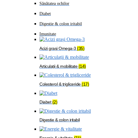
Sănătatea ochilor
Diabet
Digestie & colon iritabil
Imunitate
Acizi grași Omega-3
(35)
Articulații & mobilitate
(14)
Colesterol & trigliceride
(17)
Diabet
(2)
Digestie & colon iritabil
Energie & vitalitate
(71)