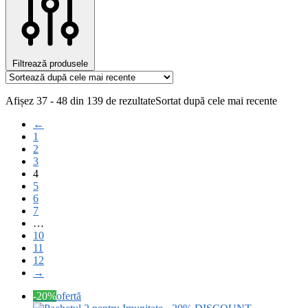
Filtrează produsele
Afișez 37 - 48 din 139 de rezultate
Sortat după cele mai recente
←
1
2
3
4
5
6
7
…
10
11
12
→
-20%
ofertă