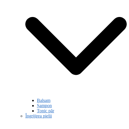
Balsam
Șampon
Tonic păr
Îngrijirea pielii