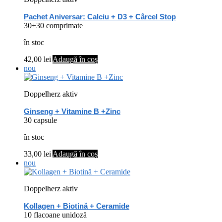
Pachet Aniversar: Calciu + D3 + Cârcel Stop
30+30 comprimate
în stoc
42,00
lei
Adaugă în coș
nou
Doppelherz aktiv
Ginseng + Vitamine B +Zinc
30 capsule
în stoc
33,00
lei
Adaugă în coș
nou
Doppelherz aktiv
Kollagen + Biotină + Ceramide
10 flacoane unidoză