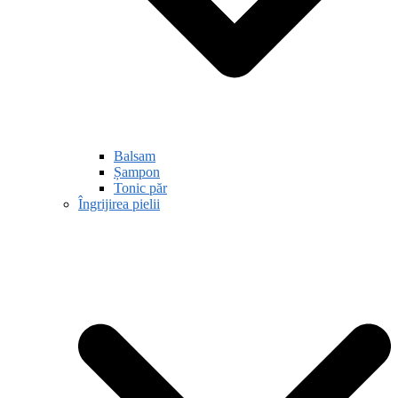
Balsam
Șampon
Tonic păr
Îngrijirea pielii