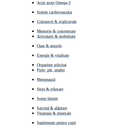
Acizi grași Omega-3
Sistem cardiovascular
Colesterol & trigliceride
Memorie & concentrare
Articulații & mobilitate
Oase & mușchi
Energie & vitalitate
Organism solicitat
Piele, păr, unghii
Menopauză
Stres & relaxare
Somn liniștit
Sarcină & alăptare
Vitamine & minerale
Suplimente pentru copii