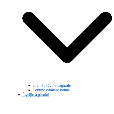
Cremă / Ovule vaginale
Loțiune curățare intimă
Îngrijirea părului