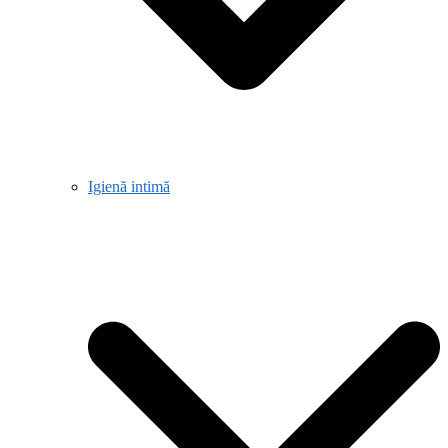
Igienă intimă