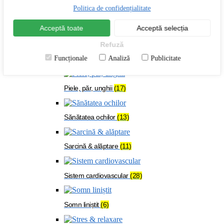
Menopauză
(24)
Politica de confidențialitate
Acceptă toate
Acceptă selecția
Oase & mușchi
(54)
Refuză
Funcționale
Analiză
Publicitate
Organism solicitat
(108)
Piele, păr, unghii
(17)
Sănătatea ochilor
(13)
Sarcină & alăptare
(11)
Sistem cardiovascular
(28)
Somn liniștit
(6)