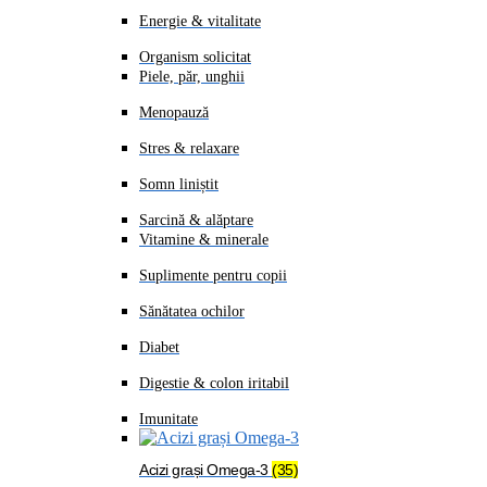
Energie & vitalitate
Organism solicitat
Piele, păr, unghii
Menopauză
Stres & relaxare
Somn liniștit
Sarcină & alăptare
Vitamine & minerale
Suplimente pentru copii
Sănătatea ochilor
Diabet
Digestie & colon iritabil
Imunitate
Acizi grași Omega-3
(35)