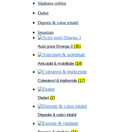
Sănătatea ochilor
Diabet
Digestie & colon iritabil
Imunitate
Acizi grași Omega-3
(35)
Articulații & mobilitate
(14)
Colesterol & trigliceride
(17)
Diabet
(2)
Digestie & colon iritabil
Energie & vitalitate
(71)