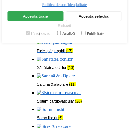
Menopauză
(24)
Politica de confidențialitate
Acceptă toate
Acceptă selecția
Oase & mușchi
(54)
Refuză
Funcționale
Analiză
Publicitate
Organism solicitat
(108)
Piele, păr, unghii
(17)
Sănătatea ochilor
(13)
Sarcină & alăptare
(11)
Sistem cardiovascular
(28)
Somn liniștit
(6)