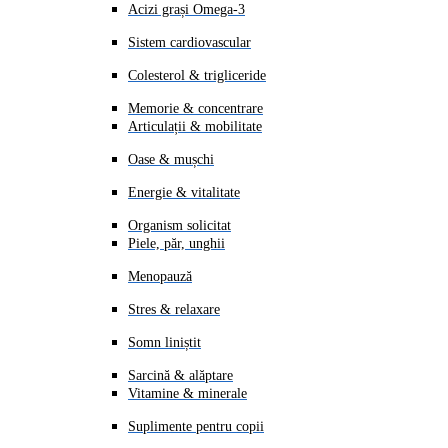
Acizi grași Omega-3
Sistem cardiovascular
Colesterol & trigliceride
Memorie & concentrare
Articulații & mobilitate
Oase & mușchi
Energie & vitalitate
Organism solicitat
Piele, păr, unghii
Menopauză
Stres & relaxare
Somn liniștit
Sarcină & alăptare
Vitamine & minerale
Suplimente pentru copii