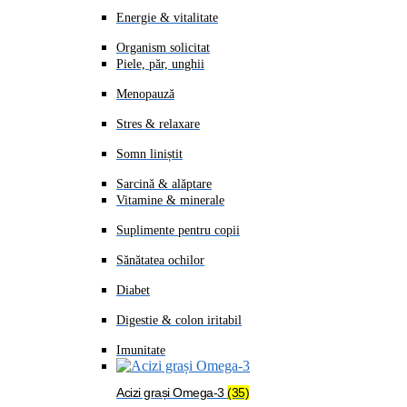
Energie & vitalitate
Organism solicitat
Piele, păr, unghii
Menopauză
Stres & relaxare
Somn liniștit
Sarcină & alăptare
Vitamine & minerale
Suplimente pentru copii
Sănătatea ochilor
Diabet
Digestie & colon iritabil
Imunitate
Acizi grași Omega-3
(35)