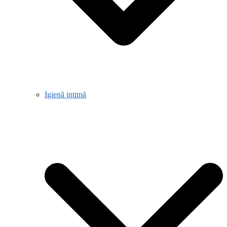
Igienă intimă