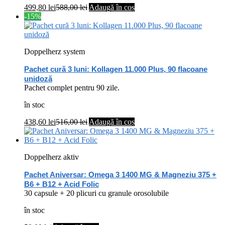
499,80
lei
588,00
lei
Adaugă în coș
-15%
Doppelherz system
Pachet cură 3 luni: Kollagen 11.000 Plus, 90 flacoane
unidoză
Pachet complet pentru 90 zile.
în stoc
438,60
lei
516,00
lei
Adaugă în coș
Doppelherz aktiv
Pachet Aniversar: Omega 3 1400 MG & Magneziu 375 +
B6 + B12 + Acid Folic
30 capsule + 20 plicuri cu granule orosolubile
în stoc