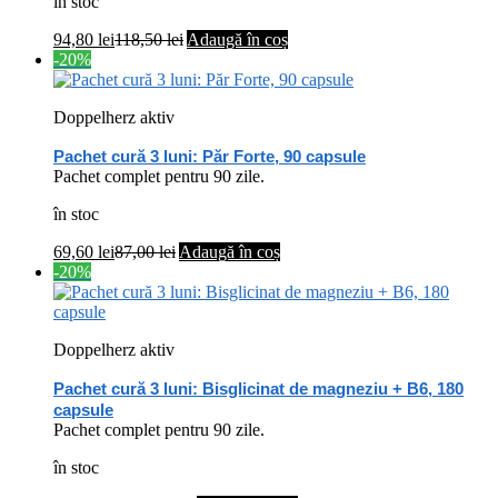
în stoc
94,80
lei
118,50
lei
Adaugă în coș
-20%
Doppelherz aktiv
Pachet cură 3 luni: Păr Forte, 90 capsule
Pachet complet pentru 90 zile.
în stoc
69,60
lei
87,00
lei
Adaugă în coș
-20%
Doppelherz aktiv
Pachet cură 3 luni: Bisglicinat de magneziu + B6, 180
capsule
Pachet complet pentru 90 zile.
în stoc