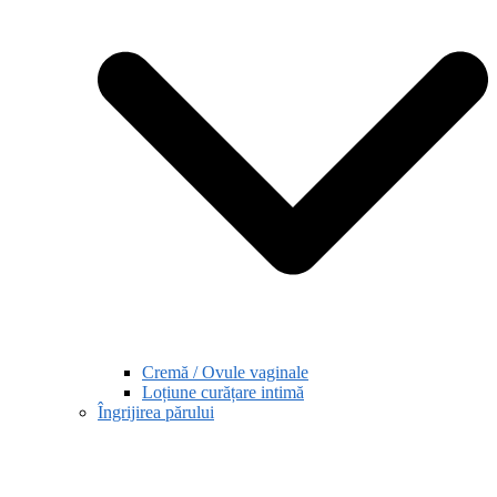
Cremă / Ovule vaginale
Loțiune curățare intimă
Îngrijirea părului