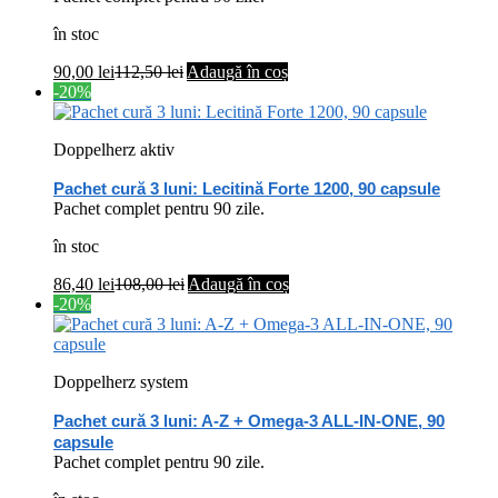
în stoc
90,00
lei
112,50
lei
Adaugă în coș
-20%
Doppelherz aktiv
Pachet cură 3 luni: Lecitină Forte 1200, 90 capsule
Pachet complet pentru 90 zile.
în stoc
86,40
lei
108,00
lei
Adaugă în coș
-20%
Doppelherz system
Pachet cură 3 luni: A-Z + Omega-3 ALL-IN-ONE, 90
capsule
Pachet complet pentru 90 zile.