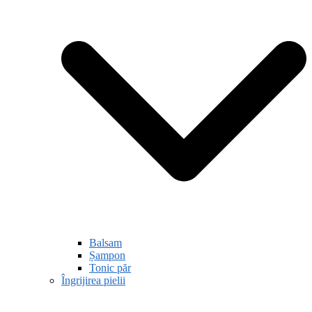
Balsam
Șampon
Tonic păr
Îngrijirea pielii