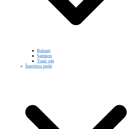
Balsam
Șampon
Tonic păr
Îngrijirea pielii