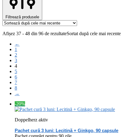
Filtrează produsele
Afișez 37 - 48 din 96 de rezultate
Sortat după cele mai recente
←
1
2
3
4
5
6
7
8
→
-20%
Doppelherz aktiv
Pachet cură 3 luni: Lecitină + Ginkgo, 90 capsule
Pachet complet pentru 90 zile.