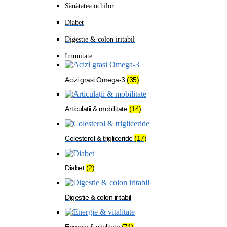
Sănătatea ochilor
Diabet
Digestie & colon iritabil
Imunitate
Acizi grași Omega-3
(35)
Articulații & mobilitate
(14)
Colesterol & trigliceride
(17)
Diabet
(2)
Digestie & colon iritabil
Energie & vitalitate
(71)