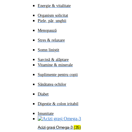
Energie & vitalitate
Organism solicitat
Piele, păr, unghii
Menopauză
Stres & relaxare
Somn liniștit
Sarcină & alăptare
Vitamine & minerale
Suplimente pentru copii
Sănătatea ochilor
Diabet
Digestie & colon iritabil
Imunitate
Acizi grași Omega-3
(35)