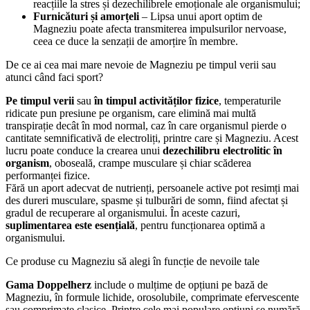
reacțiile la stres și dezechilibrele emoționale ale organismului;
Furnicături și amorțeli
– Lipsa unui aport optim de
Magneziu poate afecta transmiterea impulsurilor nervoase,
ceea ce duce la senzații de amorțire în membre.
De ce ai cea mai mare nevoie de Magneziu pe timpul verii sau
atunci când faci sport?
Pe timpul verii
sau
în timpul activităților fizice
, temperaturile
ridicate pun presiune pe organism, care elimină mai multă
transpirație decât în mod normal, caz în care organismul pierde o
cantitate semnificativă de electroliți, printre care și Magneziu. Acest
lucru poate conduce la crearea unui
dezechilibru electrolitic în
organism
, oboseală, crampe musculare și chiar scăderea
performanței fizice.
Fără un aport adecvat de nutrienți, persoanele active pot resimți mai
des dureri musculare, spasme și tulburări de somn, fiind afectat și
gradul de recuperare al organismului. În aceste cazuri,
suplimentarea este esențială
, pentru funcționarea optimă a
organismului.
Ce produse cu Magneziu să alegi în funcție de nevoile tale
Gama Doppelherz
include o mulțime de opțiuni pe bază de
Magneziu, în formule lichide, orosolubile, comprimate efervescente
sau comprimate clasice. Printre cele mai populare opțiuni se numără