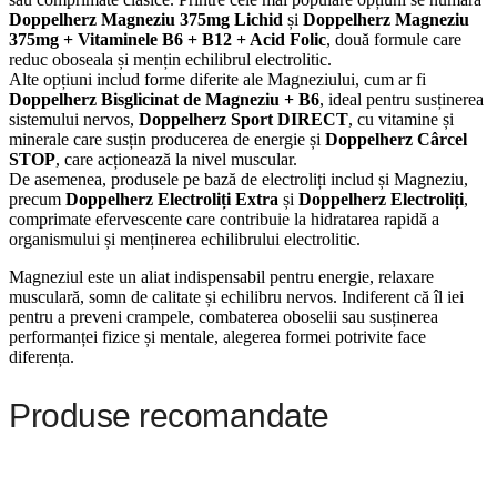
Doppelherz Magneziu 375mg Lichid
și
Doppelherz Magneziu
375mg + Vitaminele B6 + B12 + Acid Folic
, două formule care
reduc oboseala și mențin echilibrul electrolitic.
Alte opțiuni includ forme diferite ale Magneziului, cum ar fi
Doppelherz Bisglicinat de Magneziu + B6
, ideal pentru susținerea
sistemului nervos,
Doppelherz Sport DIRECT
, cu vitamine și
minerale care susțin producerea de energie și
Doppelherz Cârcel
STOP
, care acționează la nivel muscular.
De asemenea, produsele pe bază de electroliți includ și Magneziu,
precum
Doppelherz Electroliți Extra
și
Doppelherz Electroliți
,
comprimate efervescente care contribuie la hidratarea rapidă a
organismului și menținerea echilibrului electrolitic.
Magneziul este un aliat indispensabil pentru energie, relaxare
musculară, somn de calitate și echilibru nervos. Indiferent că îl iei
pentru a preveni crampele, combaterea oboselii sau susținerea
performanței fizice și mentale, alegerea formei potrivite face
diferența.
Produse recomandate