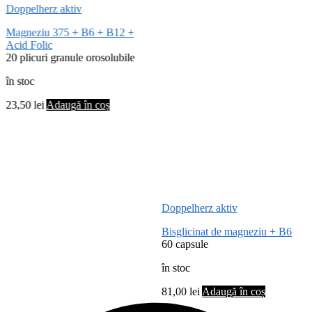
Doppelherz aktiv
Magneziu 375 + B6 + B12 +
Acid Folic
20 plicuri granule orosolubile
în stoc
23,50
lei
Adaugă în coș
Doppelherz aktiv
Bisglicinat de magneziu + B6
60 capsule
în stoc
81,00
lei
Adaugă în coș