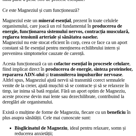
Ce este Magneziul și cum funcționează?
Magneziul este un
mineral esențial
, prezent în toate celulele
organismului, care joacă un rol fundamental în
producerea de
energie, funcționarea sistemului nervos, contracția musculară,
reglarea tensiunii arteriale și sănătatea oaselor.
Magneziul nu este stocat eficient în corp, ceea ce face ca un aport
constant să fie esențial pentru menținerea echilibrului intern și
prevenirea simptomelor cauzate de carență.
Acesta funcționează ca un
cofactor esențial în procesele celulare
,
fiind implicat direct în
producerea de energie, sinteza proteinelor,
repararea ADN-ului
și
transmiterea impulsurilor nervoase
.
Altfel spus, Magneziul ajută nervii să transmită corect semnalele
venite de la creier, ajută mușchii să se contracte și să se relaxeze în
timp, iar inima să bată regulat. Fără un aport optim de Magneziu,
aceste procese devin mai lente sau dezechilibrate, contribuind la
dereglări ale organismului.
Există o mulțime de forme de Magneziu, fiecare cu un
beneficiu
în
plus asupra sănătății. Cele mai cunoscute sunt:
Bisglicinatul de Magneziu
, ideal pentru relaxare, somn și
reducerea anxietății;