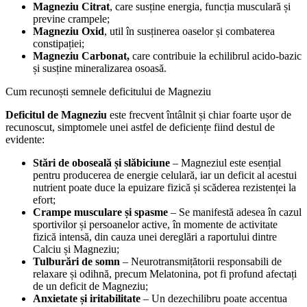
Magneziu Citrat
, care susține energia, funcția musculară și
previne crampele;
Magneziu Oxid
, util în susținerea oaselor și combaterea
constipației;
Magneziu Carbonat,
care contribuie la echilibrul acido-bazic
și susține mineralizarea osoasă.
Cum recunoști semnele deficitului de Magneziu
Deficitul de Magneziu
este frecvent întâlnit și chiar foarte ușor de
recunoscut, simptomele unei astfel de deficiențe fiind destul de
evidente:
Stări de oboseală și slăbiciune
– Magneziul este esențial
pentru producerea de energie celulară, iar un deficit al acestui
nutrient poate duce la epuizare fizică și scăderea rezistenței la
efort;
Crampe musculare și spasme
– Se manifestă adesea în cazul
sportivilor și persoanelor active, în momente de activitate
fizică intensă, din cauza unei dereglări a raportului dintre
Calciu și Magneziu;
Tulburări de somn
– Neurotransmițătorii responsabili de
relaxare și odihnă, precum Melatonina, pot fi profund afectați
de un deficit de Magneziu;
Anxietate și iritabilitate
– Un dezechilibru poate accentua