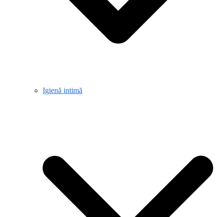
Igienă intimă