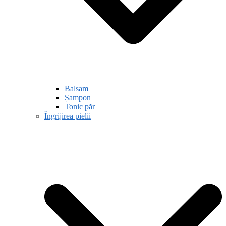
Balsam
Șampon
Tonic păr
Îngrijirea pielii