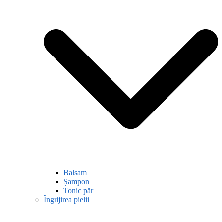
Balsam
Șampon
Tonic păr
Îngrijirea pielii