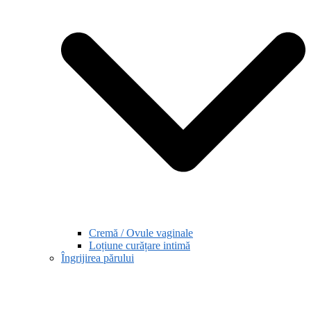
Cremă / Ovule vaginale
Loțiune curățare intimă
Îngrijirea părului