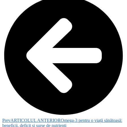
Prev
ARTICOLUL ANTERIOR
Omega-3 pentru o viață sănătoasă:
beneficii, deficit și surse de nutrienți