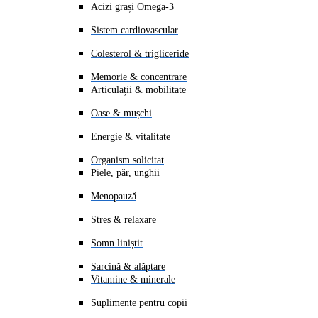
Acizi grași Omega-3
Sistem cardiovascular
Colesterol & trigliceride
Memorie & concentrare
Articulații & mobilitate
Oase & mușchi
Energie & vitalitate
Organism solicitat
Piele, păr, unghii
Menopauză
Stres & relaxare
Somn liniștit
Sarcină & alăptare
Vitamine & minerale
Suplimente pentru copii