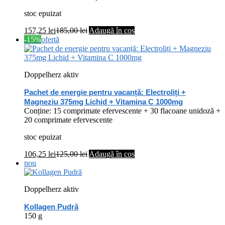
stoc epuizat
157,25
lei
185,00
lei
Adaugă în coș
-15%
ofertă
Doppelherz aktiv
Pachet de energie pentru vacanță: Electroliți +
Magneziu 375mg Lichid + Vitamina C 1000mg
Conține: 15 comprimate efervescente + 30 flacoane unidoză +
20 comprimate efervescente
stoc epuizat
106,25
lei
125,00
lei
Adaugă în coș
nou
Doppelherz aktiv
Kollagen Pudră
150 g