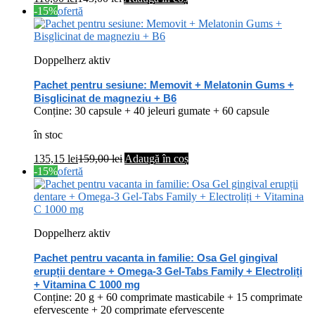
-15%
ofertă
Doppelherz aktiv
Pachet pentru sesiune: Memovit + Melatonin Gums +
Bisglicinat de magneziu + B6
Conține: 30 capsule + 40 jeleuri gumate + 60 capsule
în stoc
135,15
lei
159,00
lei
Adaugă în coș
-15%
ofertă
Doppelherz aktiv
Pachet pentru vacanta in familie: Osa Gel gingival
erupții dentare + Omega-3 Gel-Tabs Family + Electroliți
+ Vitamina C 1000 mg
Conține: 20 g + 60 comprimate masticabile + 15 comprimate
efervescente + 20 comprimate efervescente