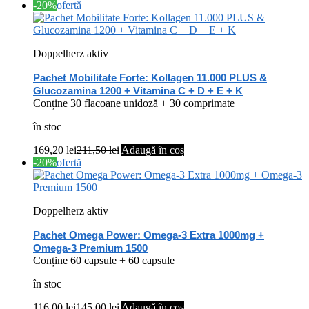
-20%
ofertă
Doppelherz aktiv
Pachet Mobilitate Forte: Kollagen 11.000 PLUS &
Glucozamina 1200 + Vitamina C + D + E + K
Conține 30 flacoane unidoză + 30 comprimate
în stoc
169,20
lei
211,50
lei
Adaugă în coș
-20%
ofertă
Doppelherz aktiv
Pachet Omega Power: Omega-3 Extra 1000mg +
Omega-3 Premium 1500
Conține 60 capsule + 60 capsule
în stoc
116,00
lei
145,00
lei
Adaugă în coș