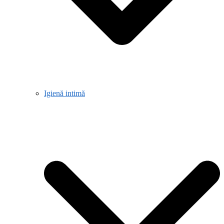
Igienă intimă