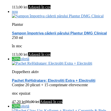
113,00
lei
Adaugă în coș
nou
Plantur
Șampon împotriva căderii părului Plantur DMG Clinical
250 ml
în stoc
113,00
lei
Adaugă în coș
-20%
ofertă
Doppelherz aktiv
Pachet ReHidratare: Electroliți Extra + Electroliți
Conține 20 plicuri + 15 comprimate efervescente
stoc epuizat
47,20
lei
59,00
lei
Adaugă în coș
-20%
ofertă