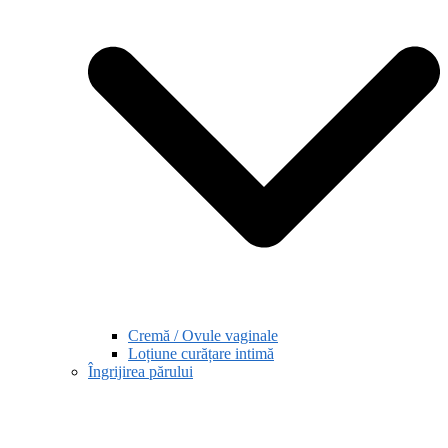
Cremă / Ovule vaginale
Loțiune curățare intimă
Îngrijirea părului