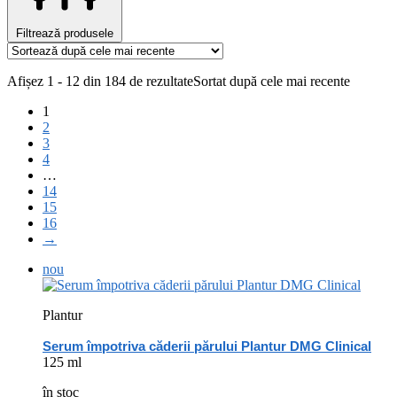
Filtrează produsele
Afișez 1 - 12 din 184 de rezultate
Sortat după cele mai recente
1
2
3
4
…
14
15
16
→
nou
Plantur
Serum împotriva căderii părului Plantur DMG Clinical
125 ml
în stoc