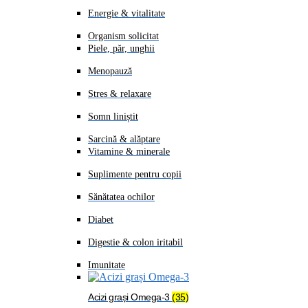
Energie & vitalitate
Organism solicitat
Piele, păr, unghii
Menopauză
Stres & relaxare
Somn liniștit
Sarcină & alăptare
Vitamine & minerale
Suplimente pentru copii
Sănătatea ochilor
Diabet
Digestie & colon iritabil
Imunitate
Acizi grași Omega-3
(35)