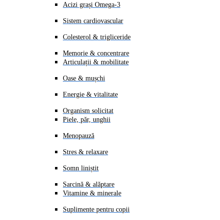
Acizi grași Omega-3
Sistem cardiovascular
Colesterol & trigliceride
Memorie & concentrare
Articulații & mobilitate
Oase & mușchi
Energie & vitalitate
Organism solicitat
Piele, păr, unghii
Menopauză
Stres & relaxare
Somn liniștit
Sarcină & alăptare
Vitamine & minerale
Suplimente pentru copii