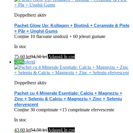
Doppelherz aktiv
Pachet Glow Up: Kollagen + Biotină + Ceramide & Piele
+ Păr + Unghii Gums
Conține 10 flacoane unidoză + 60 jeleuri gumate
în stoc
75,60
lei
94,50
lei
Adaugă în coș
-20%
ofertă
Doppelherz aktiv
Pachet cu 4 Minerale Esențiale: Calciu + Magneziu +
Zinc + Seleniu & Calciu + Magneziu + Zinc + Seleniu
efervescent
Conține 30 comprimate +15 comprimate efervescente
în stoc
43,60
lei
54,50
lei
Adaugă în coș