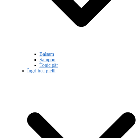
Balsam
Șampon
Tonic păr
Îngrijirea pielii