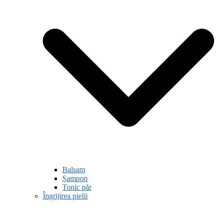
Balsam
Șampon
Tonic păr
Îngrijirea pielii