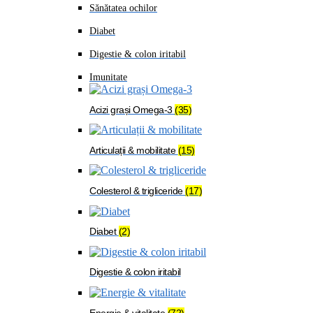
Sănătatea ochilor
Diabet
Digestie & colon iritabil
Imunitate
Acizi grași Omega-3
(35)
Articulații & mobilitate
(15)
Colesterol & trigliceride
(17)
Diabet
(2)
Digestie & colon iritabil
Energie & vitalitate
(72)