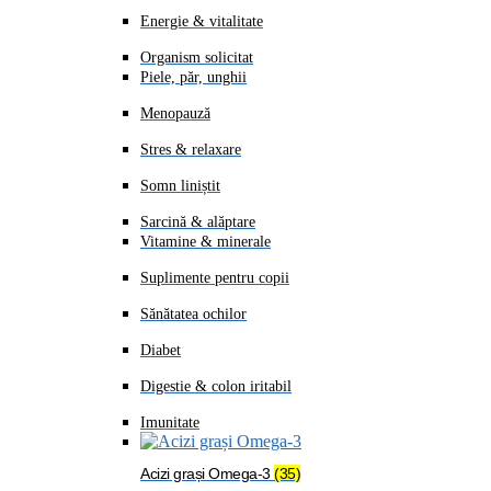
Energie & vitalitate
Organism solicitat
Piele, păr, unghii
Menopauză
Stres & relaxare
Somn liniștit
Sarcină & alăptare
Vitamine & minerale
Suplimente pentru copii
Sănătatea ochilor
Diabet
Digestie & colon iritabil
Imunitate
Acizi grași Omega-3
(35)