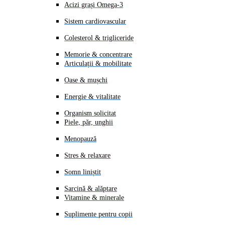
Acizi grași Omega-3
Sistem cardiovascular
Colesterol & trigliceride
Memorie & concentrare
Articulații & mobilitate
Oase & mușchi
Energie & vitalitate
Organism solicitat
Piele, păr, unghii
Menopauză
Stres & relaxare
Somn liniștit
Sarcină & alăptare
Vitamine & minerale
Suplimente pentru copii