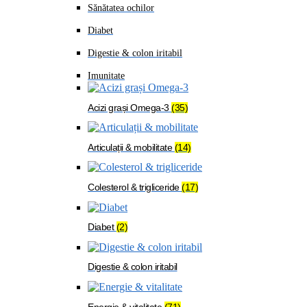
Sănătatea ochilor
Diabet
Digestie & colon iritabil
Imunitate
Acizi grași Omega-3
(35)
Articulații & mobilitate
(14)
Colesterol & trigliceride
(17)
Diabet
(2)
Digestie & colon iritabil
Energie & vitalitate
(71)