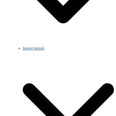
Igienă intimă