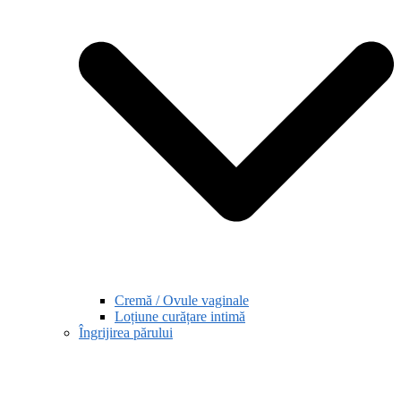
Cremă / Ovule vaginale
Loțiune curățare intimă
Îngrijirea părului