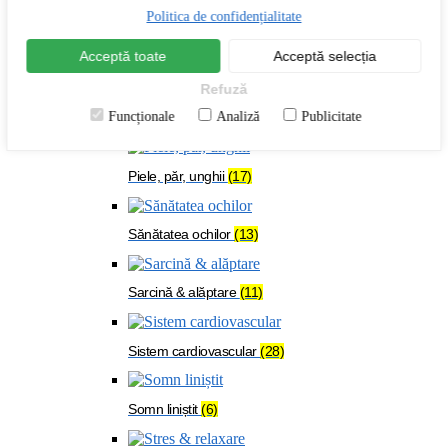
Menopauză
(24)
Politica de confidențialitate
Acceptă toate
Acceptă selecția
Oase & mușchi
(54)
Refuză
Funcționale
Analiză
Publicitate
Organism solicitat
(108)
Piele, păr, unghii
(17)
Sănătatea ochilor
(13)
Sarcină & alăptare
(11)
Sistem cardiovascular
(28)
Somn liniștit
(6)