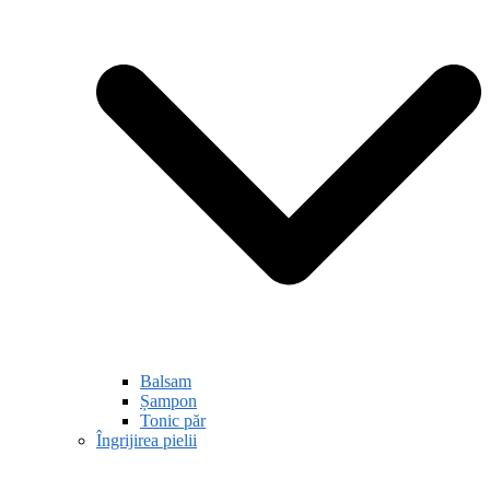
Balsam
Șampon
Tonic păr
Îngrijirea pielii