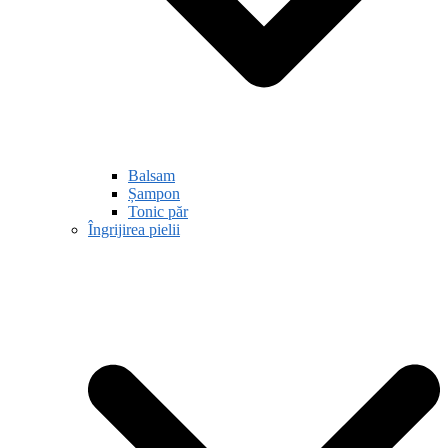
Balsam
Șampon
Tonic păr
Îngrijirea pielii