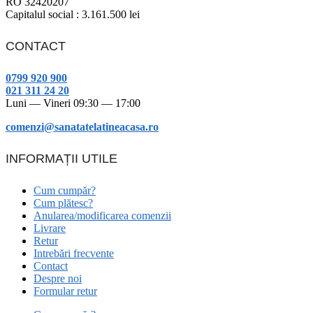
RO 32420207
Capitalul social : 3.161.500 lei
CONTACT
0799 920 900
021 311 24 20
Luni — Vineri 09:30 — 17:00
comenzi@sanatatelatineacasa.ro
INFORMAȚII UTILE
Cum cumpăr?
Cum plătesc?
Anularea/modificarea comenzii
Livrare
Retur
Intrebări frecvente
Contact
Despre noi
Formular retur