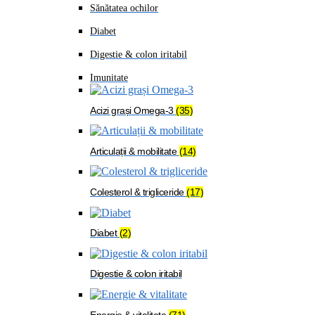
Sănătatea ochilor
Diabet
Digestie & colon iritabil
Imunitate
Acizi grași Omega-3
(35)
Articulații & mobilitate
(14)
Colesterol & trigliceride
(17)
Diabet
(2)
Digestie & colon iritabil
Energie & vitalitate
(71)