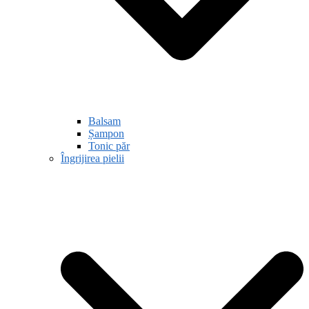
Balsam
Șampon
Tonic păr
Îngrijirea pielii