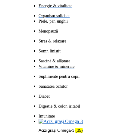
Energie & vitalitate
Organism solicitat
Piele, păr, unghii
Menopauză
Stres & relaxare
Somn liniștit
Sarcină & alăptare
Vitamine & minerale
Suplimente pentru copii
Sănătatea ochilor
Diabet
Digestie & colon iritabil
Imunitate
Acizi grași Omega-3
(35)