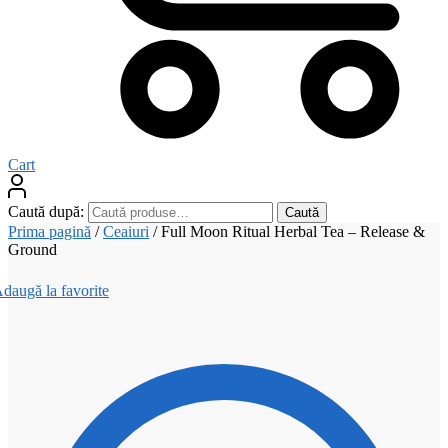
Cart
Caută după:
Caută
Prima pagină
/
Ceaiuri
/
Full Moon Ritual Herbal Tea – Release &
Ground
daugă la favorite