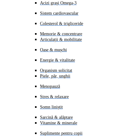
Acizi grași Omega-3
Sistem cardiovascular
Colesterol & trigliceride
Memorie & concentrare
Articulații & mobilitate
Oase & mușchi
Energie & vitalitate
Organism solicitat
Piele, păr, unghii
Menopauză
Stres & relaxare
Somn liniștit
Sarcină & alăptare
Vitamine & minerale
Suplimente pentru copii