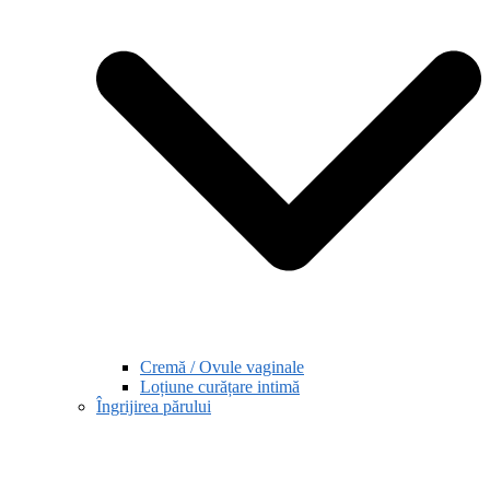
Cremă / Ovule vaginale
Loțiune curățare intimă
Îngrijirea părului