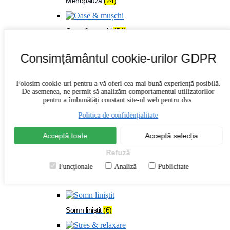
Menopauză
(24)
Oase & mușchi
(54)
Consimțământul cookie-urilor GDPR
Organism solicitat
(108)
Folosim cookie-uri pentru a vă oferi cea mai bună experiență posibilă.
Piele, păr, unghii
(17)
De asemenea, ne permit să analizăm comportamentul utilizatorilor
pentru a îmbunătăți constant site-ul web pentru dvs.
Politica de confidențialitate
Sănătatea ochilor
(13)
Acceptă toate
Acceptă selecția
Sarcină & alăptare
(11)
Refuză
Funcționale
Analiză
Publicitate
Sistem cardiovascular
(28)
Somn liniștit
(6)