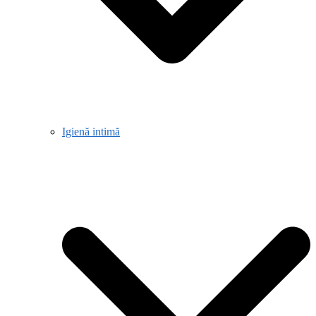
Igienă intimă