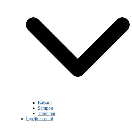
Balsam
Șampon
Tonic păr
Îngrijirea pielii