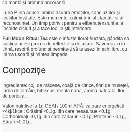
calmantă și profund ancorantă.
Luna Plină aduce lumină asupra emoțiilor, concluziilor și
lecțiilor învățate. Este momentul culminării, al clarității și al
recunoștinței. Un timp potrivit pentru a elibera tensiunile, a
închide cicluri și a face loc liniștii interioare.
Full Moon Ritual Tea
este o infuzie floral-fructată, gândită să
susțină acest proces de reflecție și detașare. Savureaz-o în
tihnă, respiră profund și permite-ți să te așezi în echilibru, cu
inima ușoară și mintea limpede.
Compoziție
Ingrediente: coji de măceșe, coajă de citrice, flori de mușețel,
iarbă de lămâie, hibiscus, mentă nana, aromă naturală, flori
de portocal.
Valori nutritive la 1g CEAI / 100ml APĂ: valoare energetică
<4kj/1kcal; Grăsimi <0,1g, din care nesaturate <0,1g,
Carbohidrați <0,1g, din care zaharuri <0,1g, Proteine <0,1g,
Săruri <0,01g.