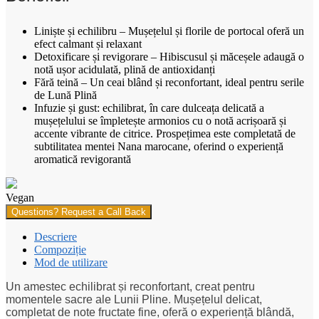
Liniște și echilibru – Mușețelul și florile de portocal oferă un
efect calmant și relaxant
Detoxificare și revigorare – Hibiscusul și măceșele adaugă o
notă ușor acidulată, plină de antioxidanți
Fără teină – Un ceai blând și reconfortant, ideal pentru serile
de Lună Plină
Infuzie și gust: echilibrat, în care dulceața delicată a
mușețelului se împletește armonios cu o notă acrișoară și
accente vibrante de citrice. Prospețimea este completată de
subtilitatea mentei Nana marocane, oferind o experiență
aromatică revigorantă
Vegan
Questions? Request a Call Back
Descriere
Compoziție
Mod de utilizare
Un amestec echilibrat și reconfortant, creat pentru
momentele sacre ale Lunii Pline. Mușețelul delicat,
completat de note fructate fine, oferă o experiență blândă,