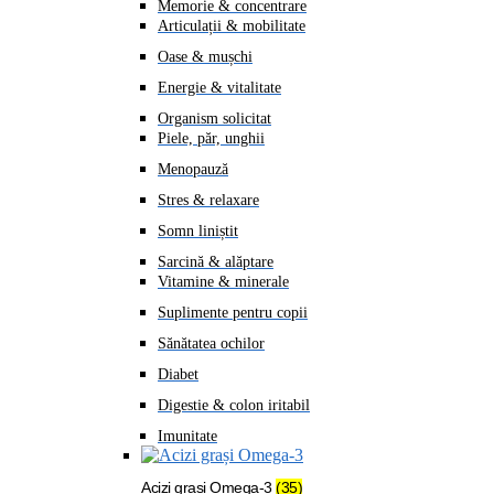
Memorie & concentrare
Articulații & mobilitate
Oase & mușchi
Energie & vitalitate
Organism solicitat
Piele, păr, unghii
Menopauză
Stres & relaxare
Somn liniștit
Sarcină & alăptare
Vitamine & minerale
Suplimente pentru copii
Sănătatea ochilor
Diabet
Digestie & colon iritabil
Imunitate
Acizi grași Omega-3
(35)