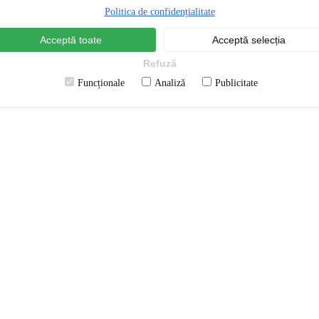
Politica de confidențialitate
Acceptă toate
Acceptă selecția
Refuză
Funcționale
Analiză
Publicitate