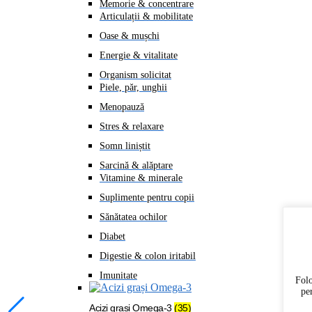
Memorie & concentrare
Articulații & mobilitate
Oase & mușchi
Energie & vitalitate
Organism solicitat
Piele, păr, unghii
Menopauză
Stres & relaxare
Somn liniștit
Sarcină & alăptare
Vitamine & minerale
Suplimente pentru copii
Sănătatea ochilor
Diabet
Digestie & colon iritabil
Imunitate
Folo
pe
Acizi grași Omega-3
(35)