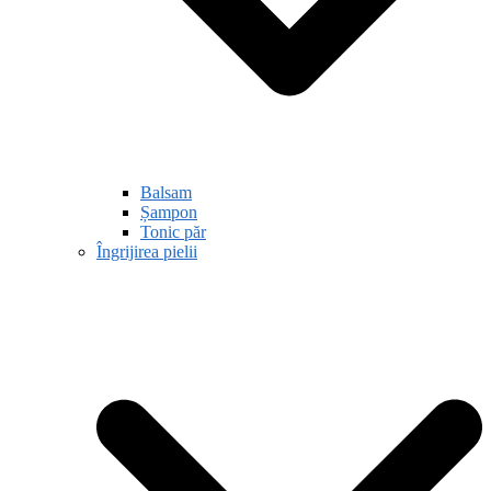
Balsam
Șampon
Tonic păr
Îngrijirea pielii