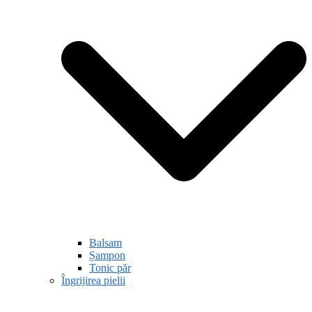
Balsam
Șampon
Tonic păr
Îngrijirea pielii