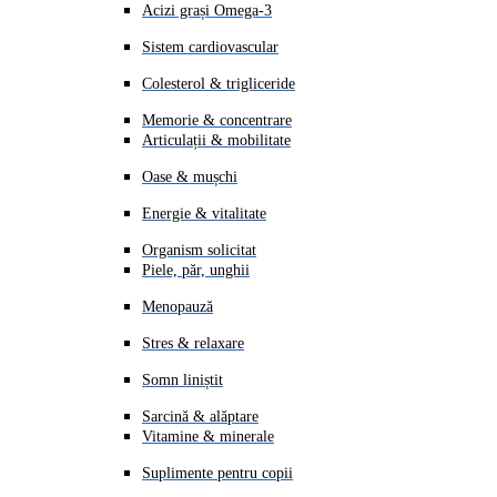
Acizi grași Omega-3
Sistem cardiovascular
Colesterol & trigliceride
Memorie & concentrare
Articulații & mobilitate
Oase & mușchi
Energie & vitalitate
Organism solicitat
Piele, păr, unghii
Menopauză
Stres & relaxare
Somn liniștit
Sarcină & alăptare
Vitamine & minerale
Suplimente pentru copii