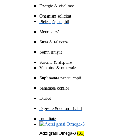
Energie & vitalitate
Organism solicitat
Piele, păr, unghii
Menopauză
Stres & relaxare
Somn liniștit
Sarcină & alăptare
Vitamine & minerale
Suplimente pentru copii
Sănătatea ochilor
Diabet
Digestie & colon iritabil
Imunitate
Acizi grași Omega-3
(35)