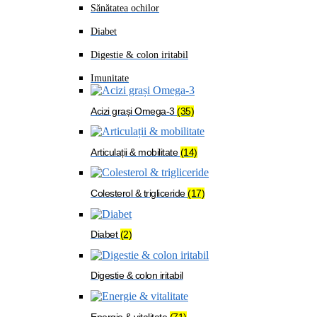
Sănătatea ochilor
Diabet
Digestie & colon iritabil
Imunitate
Acizi grași Omega-3
(35)
Articulații & mobilitate
(14)
Colesterol & trigliceride
(17)
Diabet
(2)
Digestie & colon iritabil
Energie & vitalitate
(71)