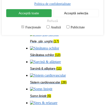
Menopauză
(24)
Politica de confidențialitate
Acceptă toate
Acceptă selecția
Oase & mușchi
(54)
Refuză
Funcționale
Analiză
Publicitate
Organism solicitat
(108)
Piele, păr, unghii
(17)
Sănătatea ochilor
(13)
Sarcină & alăptare
(11)
Sistem cardiovascular
(28)
Somn liniștit
(6)