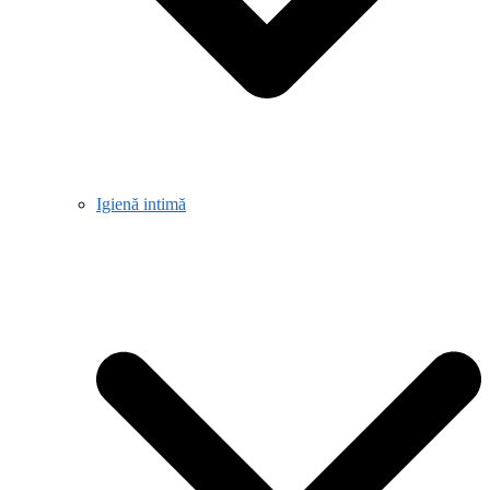
Igienă intimă