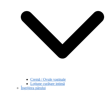
Cremă / Ovule vaginale
Loțiune curățare intimă
Îngrijirea părului