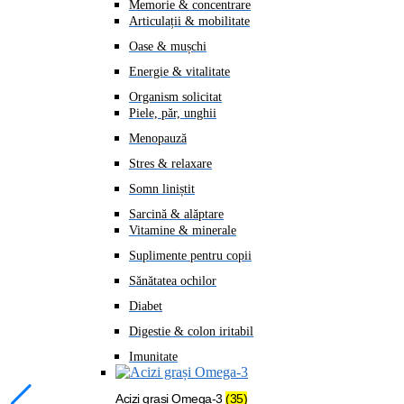
Memorie & concentrare
Articulații & mobilitate
Oase & mușchi
Energie & vitalitate
Organism solicitat
Piele, păr, unghii
Menopauză
Stres & relaxare
Somn liniștit
Sarcină & alăptare
Vitamine & minerale
Suplimente pentru copii
Sănătatea ochilor
Diabet
Digestie & colon iritabil
Imunitate
Acizi grași Omega-3
(35)